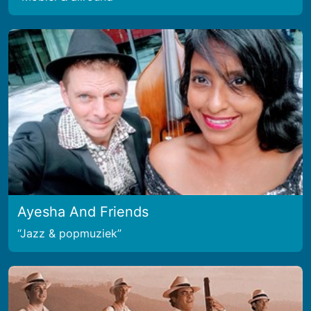
Ayesha And Friends
Jazz & popmuziek