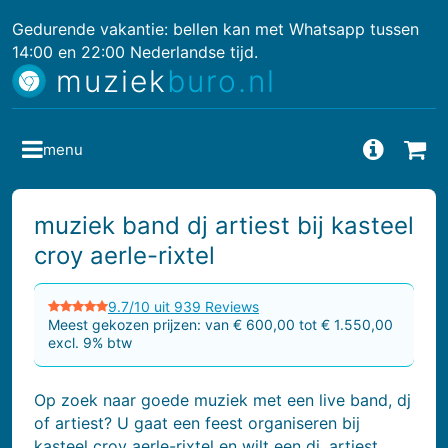
Gedurende vakantie: bellen kan met Whatsapp tussen
14:00 en 22:00 Nederlandse tijd.
muziek
buro.nl
menu
Vragen
Bes
muziek band dj artiest bij kasteel
croy aerle-rixtel
9.7/10 uit 939 Reviews
Meest gekozen prijzen: van € 600,00 tot € 1.550,00
excl. 9% btw
Op zoek naar goede muziek met een live band, dj
of artiest? U gaat een feest organiseren bij
kasteel croy aerle-rixtel en wilt een dj, artiest,