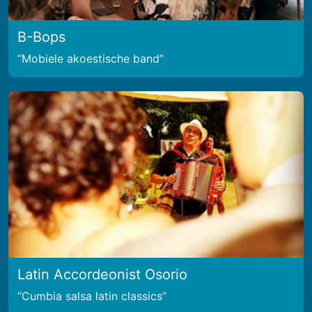
B-Bops
Mobiele akoestische band
Latin Accordeonist Osorio
Cumbia salsa latin classics