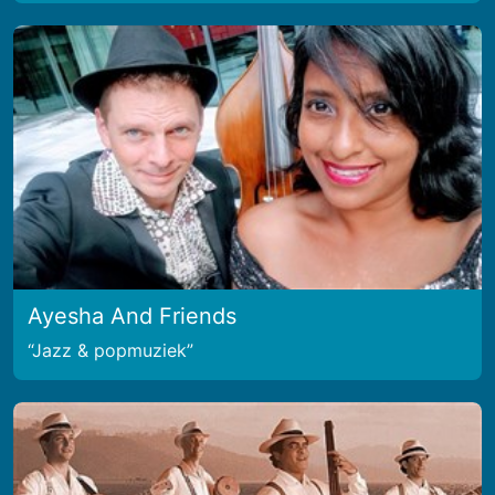
Ayesha And Friends
Jazz & popmuziek