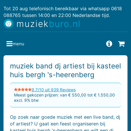
Tot 20 aug telefonisch bereikbaar via whatsapp 0618
088765 tussen 14:00 en 22:00 Nederlandse tijd.
muziek
buro.nl
menu
Vragen
Bes
muziek band dj artiest bij kasteel
huis bergh 's-heerenberg
9.7/10 uit 939 Reviews
Meest gekozen prijzen: van € 550,00 tot € 1.550,00
excl. 9% btw
Op zoek naar goede muziek met een live band, dj
of artiest? U gaat een feest organiseren bij
kasteel huis bergh 's-heerenberg en wilt een dj,