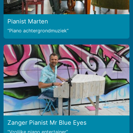
Pianist Marten
Piano achtergrondmuziek
Zanger Pianist Mr Blue Eyes
Vrolijke piano entertainer