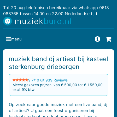
Tot 20 aug telefonisch bereikbaar via whatsapp 0618
088765 tussen 14:00 en 22:00 Nederlandse tijd.
muziek
buro.nl
menu
Vragen
Bes
muziek band dj artiest bij kasteel
sterkenburg driebergen
9.7/10 uit 939 Reviews
Meest gekozen prijzen: van € 500,00 tot € 1.550,00
excl. 9% btw
Op zoek naar goede muziek met een live band, dj
of artiest? U gaat een feest organiseren bij
kasteel sterkenburg driebergen en wilt een dj,