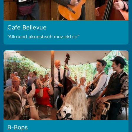
Cafe Bellevue
Allround akoestisch muziektrio
B-Bops