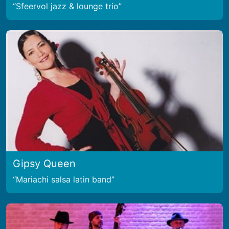
Sfeervol jazz & lounge trio
Gipsy Queen
Mariachi salsa latin band