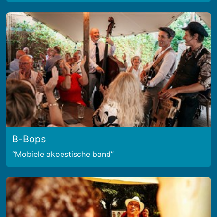
B-Bops
Mobiele akoestische band