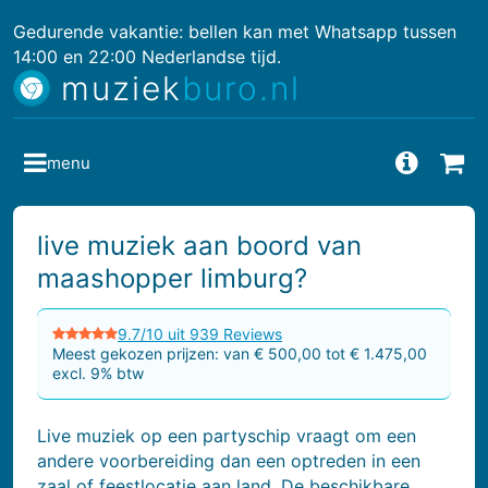
Gedurende vakantie: bellen kan met Whatsapp tussen
14:00 en 22:00 Nederlandse tijd.
muziek
buro.nl
menu
Vragen
Bes
live muziek aan boord van
maashopper limburg?
9.7/10 uit 939 Reviews
Meest gekozen prijzen: van € 500,00 tot € 1.475,00
excl. 9% btw
Live muziek op een partyschip vraagt om een
andere voorbereiding dan een optreden in een
zaal of feestlocatie aan land. De beschikbare