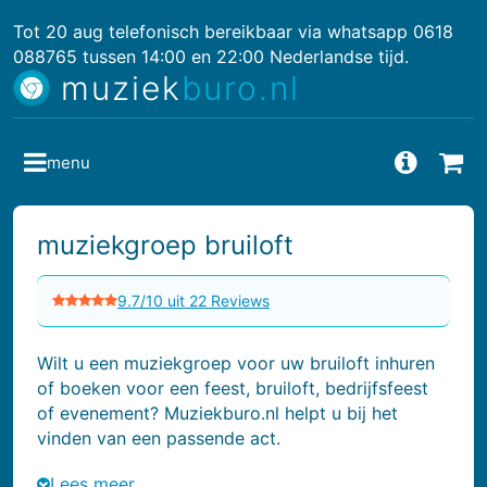
Tot 20 aug telefonisch bereikbaar via whatsapp 0618
088765 tussen 14:00 en 22:00 Nederlandse tijd.
muziek
buro.nl
menu
Vragen
Bes
muziekgroep bruiloft
9.7/10 uit 22 Reviews
Wilt u een muziekgroep voor uw bruiloft inhuren
of boeken voor een feest, bruiloft, bedrijfsfeest
of evenement? Muziekburo.nl helpt u bij het
vinden van een passende act.
Lees meer