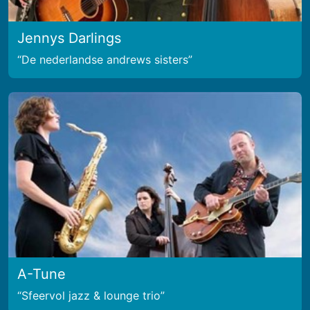
Jennys Darlings
De nederlandse andrews sisters
A-Tune
Sfeervol jazz & lounge trio