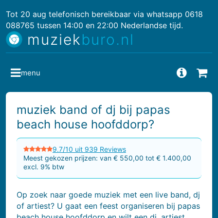
Tot 20 aug telefonisch bereikbaar via whatsapp 0618
088765 tussen 14:00 en 22:00 Nederlandse tijd.
muziek
buro.nl
menu
Vragen
Bes
muziek band of dj bij papas
beach house hoofddorp?
9.7/10 uit 939 Reviews
Meest gekozen prijzen: van € 550,00 tot € 1.400,00
excl. 9% btw
Op zoek naar goede muziek met een live band, dj
of artiest? U gaat een feest organiseren bij papas
beach house hoofddorp en wilt een dj, artiest,