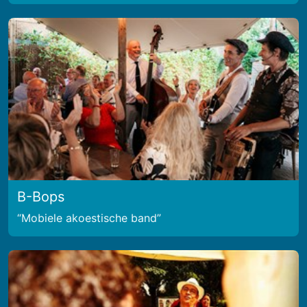
B-Bops
Mobiele akoestische band