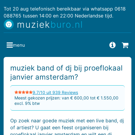
Tot 20 aug telefonisch bereikbaar via whatsapp 0618
088765 tussen 14:00 en 22:00 Nederlandse tijd.
muziek
buro.nl
menu
Vragen
Bes
muziek band of dj bij proeflokaal
janvier amsterdam?
9.7/10 uit 939 Reviews
Meest gekozen prijzen: van € 600,00 tot € 1.550,00
excl. 9% btw
Op zoek naar goede muziek met een live band, dj
of artiest? U gaat een feest organiseren bij
proeflokaal janvier amsterdam en wilt een dj,