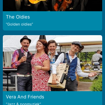
The Oldies
Golden oldies
Vera And Friends
Jazz & popmuziek