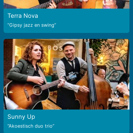
Terra Nova
Gipsy jazz en swing
Sunny Up
Akoestisch duo trio