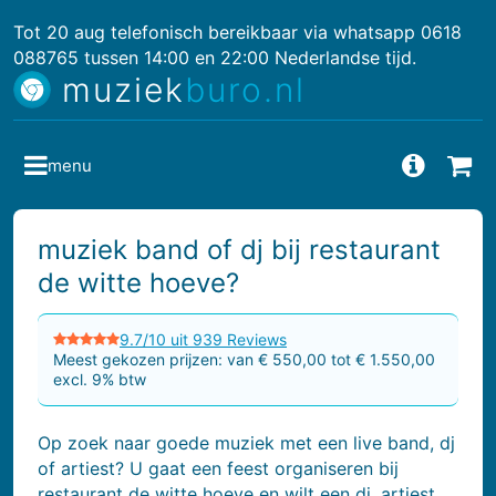
Tot 20 aug telefonisch bereikbaar via whatsapp 0618
088765 tussen 14:00 en 22:00 Nederlandse tijd.
muziek
buro.nl
menu
Vragen
Bes
muziek band of dj bij restaurant
de witte hoeve?
9.7/10 uit 939 Reviews
Meest gekozen prijzen: van € 550,00 tot € 1.550,00
excl. 9% btw
Op zoek naar goede muziek met een live band, dj
of artiest? U gaat een feest organiseren bij
restaurant de witte hoeve en wilt een dj, artiest,