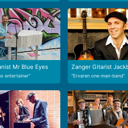
anist Mr Blue Eyes
Zanger Gitarist Jack
no entertainer
Ervaren one-man-band