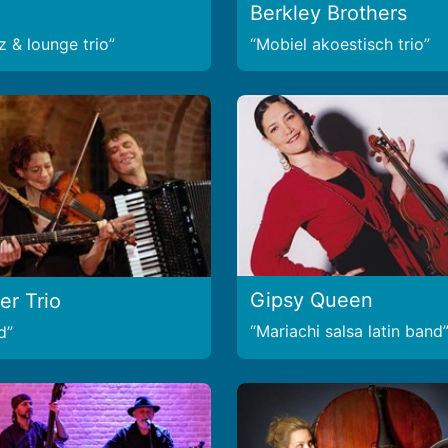
Berkley Brothers
z & lounge trio
Mobiel akoestisch trio
Gipsy Queen
er Trio
Mariachi salsa latin band
d