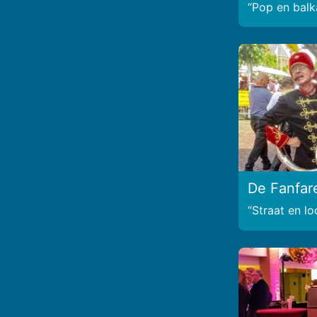
Pop en bal
De Fanfar
Straat en l