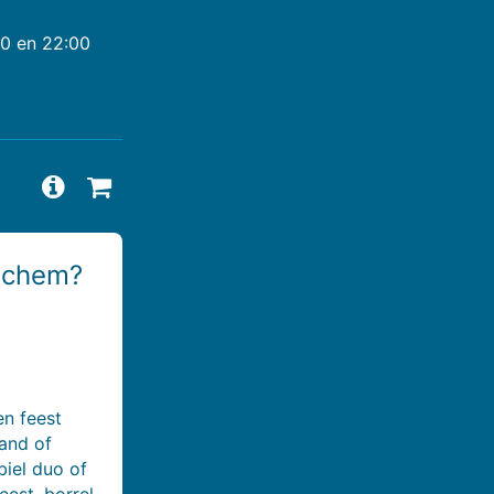
00 en 22:00
Vragen en antwoorden bekijken
Beschikbaarheid aanvragen
inchem?
en feest
band of
iel duo of
eest, borrel