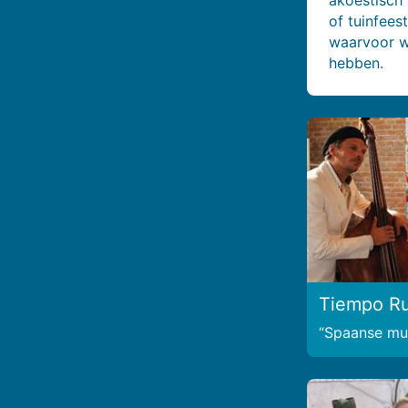
of tuinfees
waarvoor w
hebben.
Tiempo R
Spaanse mu