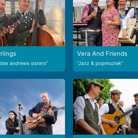
rlings
Vera And Friends
dse andrews sisters
Jazz & popmuziek