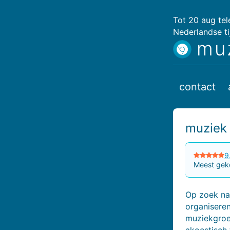
Tot 20 aug te
Nederlandse ti
mu
contact
muziek 
9
Meest geko
Op zoek naa
organiseren
muziekgroe
akoestisch 