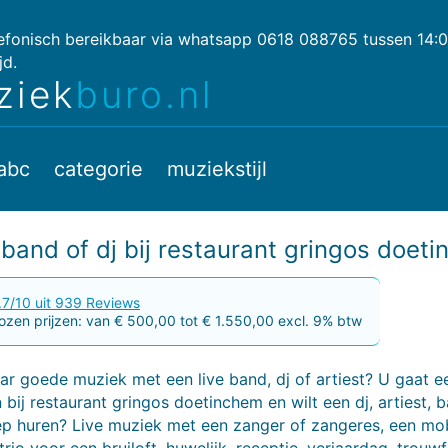
lefonisch bereikbaar via whatsapp 0618 088765 tussen 14:
jd.
ziek
buro.nl
abc
categorie
muziekstijl
band of dj bij restaurant gringos doet
.7/10 uit 939 Reviews
zen prijzen: van € 500,00 tot € 1.550,00 excl. 9% btw
r goede muziek met een live band, dj of artiest? U gaat e
 bij restaurant gringos doetinchem en wilt een dj, artiest, 
p huren? Live muziek met een zanger of zangeres, een mob
trio voor een bruiloft, huwelijk, receptie, verjaardag, trouwf