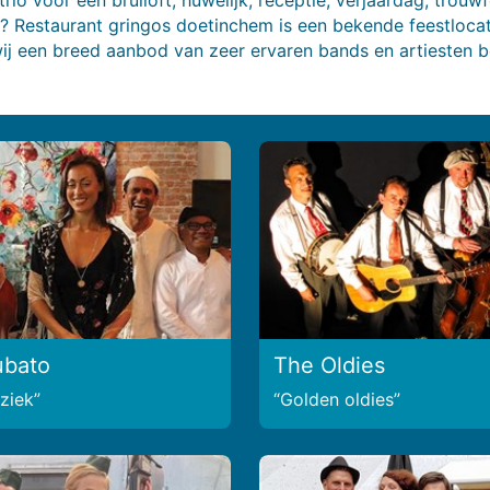
t? Restaurant gringos doetinchem is een bekende feestlocat
ij een breed aanbod van zeer ervaren bands en artiesten 
ubato
The Oldies
ziek
Golden oldies