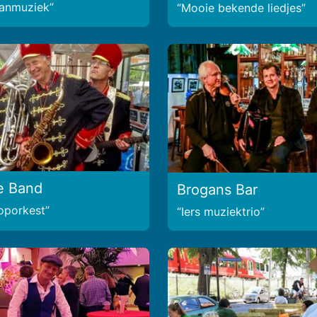
kanmuziek
Mooie bekende liedjes
e Band
Brogans Bar
ooporkest
Iers muziektrio