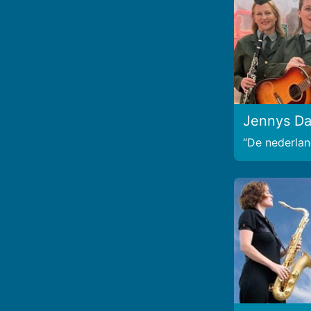
Jennys Da
De nederlan