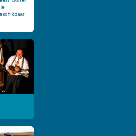
ie
beschikbaar