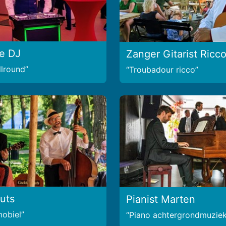
e DJ
Zanger Gitarist Ricc
llround
Troubadour ricco
uts
Pianist Marten
mobiel
Piano achtergrondmuzie