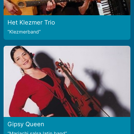
Het Klezmer Trio
Klezmerband
Gipsy Queen
Mariachi salsa latin band