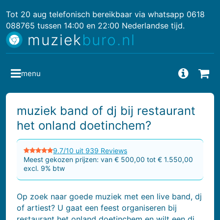
Tot 20 aug telefonisch bereikbaar via whatsapp 0618
088765 tussen 14:00 en 22:00 Nederlandse tijd.
muziek
buro.nl
menu
Vragen
Bes
muziek band of dj bij restaurant
het onland doetinchem?
9.7/10 uit 939 Reviews
Meest gekozen prijzen: van € 500,00 tot € 1.550,00
excl. 9% btw
Op zoek naar goede muziek met een live band, dj
of artiest? U gaat een feest organiseren bij
restaurant het onland doetinchem en wilt een dj,