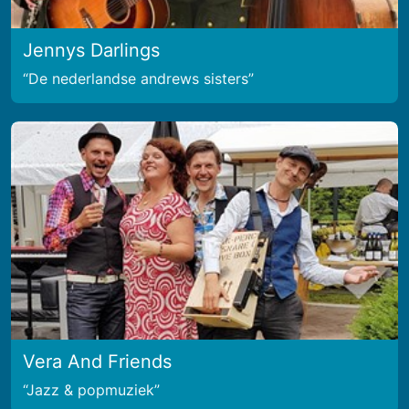
Jennys Darlings
De nederlandse andrews sisters
Vera And Friends
Jazz & popmuziek