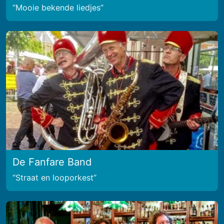
Mooie bekende liedjes
De Fanfare Band
Straat en looporkest