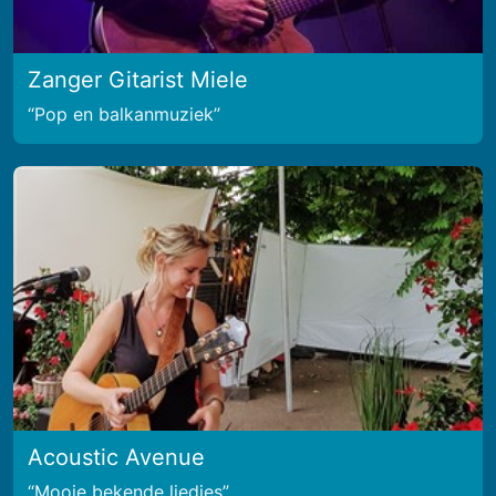
Zanger Gitarist Miele
Pop en balkanmuziek
Acoustic Avenue
Mooie bekende liedjes