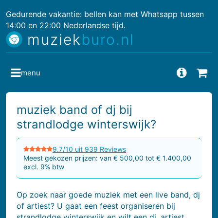
Gedurende vakantie: bellen kan met Whatsapp tussen
14:00 en 22:00 Nederlandse tijd.
muziek
buro.nl
menu
Vragen
Bes
muziek band of dj bij
strandlodge winterswijk?
9.7/10 uit 939 Reviews
Meest gekozen prijzen: van € 500,00 tot € 1.400,00
excl. 9% btw
Op zoek naar goede muziek met een live band, dj
of artiest? U gaat een feest organiseren bij
strandlodge winterswijk en wilt een dj, artiest,