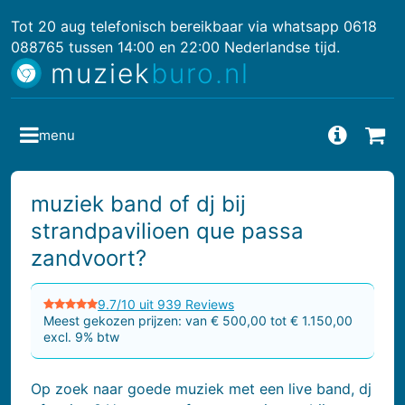
Tot 20 aug telefonisch bereikbaar via whatsapp 0618
088765 tussen 14:00 en 22:00 Nederlandse tijd.
muziek
buro.nl
menu
Vragen
Bes
muziek band of dj bij
strandpavilioen que passa
zandvoort?
9.7/10 uit 939 Reviews
Meest gekozen prijzen: van € 500,00 tot € 1.150,00
excl. 9% btw
Op zoek naar goede muziek met een live band, dj