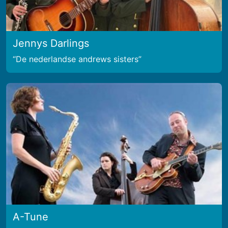
Jennys Darlings
De nederlandse andrews sisters
A-Tune