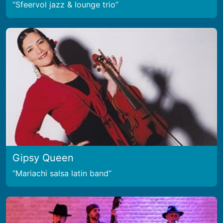
Sfeervol jazz & lounge trio
Gipsy Queen
Mariachi salsa latin band