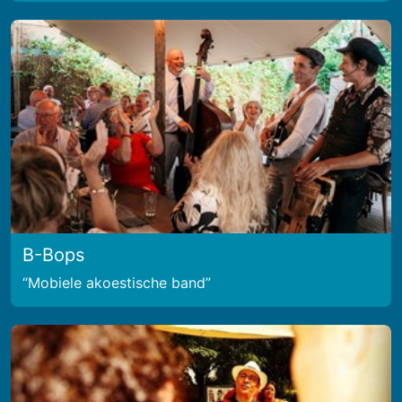
B-Bops
Mobiele akoestische band