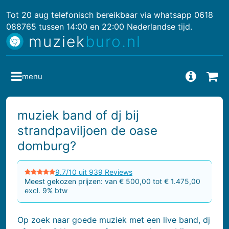
Tot 20 aug telefonisch bereikbaar via whatsapp 0618
088765 tussen 14:00 en 22:00 Nederlandse tijd.
muziek
buro.nl
menu
Vragen
Bes
muziek band of dj bij
strandpaviljoen de oase
domburg?
9.7/10 uit 939 Reviews
Meest gekozen prijzen: van € 500,00 tot € 1.475,00
excl. 9% btw
Op zoek naar goede muziek met een live band, dj