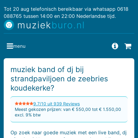
Tot 20 aug telefonisch bereikbaar via whatsapp 0618
088765 tussen 14:00 en 22:00 Nederlandse tijd.
muziek
buro.nl
menu
Vragen
Bes
muziek band of dj bij
strandpaviljoen de zeebries
koudekerke?
9.7/10 uit 939 Reviews
Meest gekozen prijzen: van € 550,00 tot € 1.550,00
excl. 9% btw
Op zoek naar goede muziek met een live band, dj