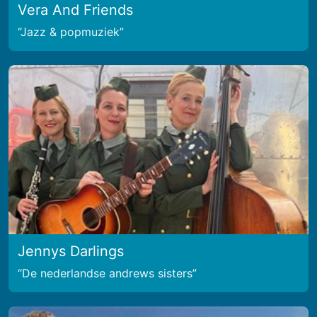
Vera And Friends
Jazz & popmuziek
Jennys Darlings
De nederlandse andrews sisters