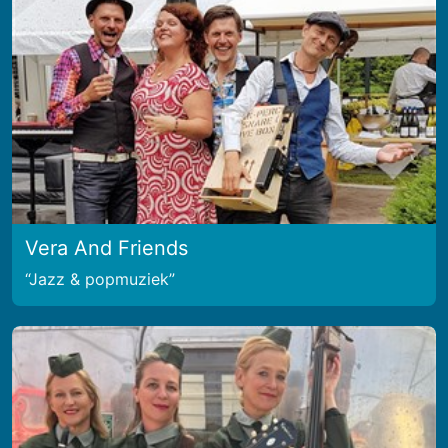
Vera And Friends
Jazz & popmuziek