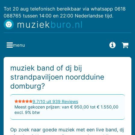
Tot 20 aug telefonisch bereikbaar via whatsapp 0618
088765 tussen 14:00 en 22:00 Nederlandse tijd.
muziek
buro.nl
menu
Vragen
Bes
muziek band of dj bij
strandpaviljoen noordduine
domburg?
9.7/10 uit 939 Reviews
Meest gekozen prijzen: van € 950,00 tot € 1.550,00
excl. 9% btw
Op zoek naar goede muziek met een live band, dj