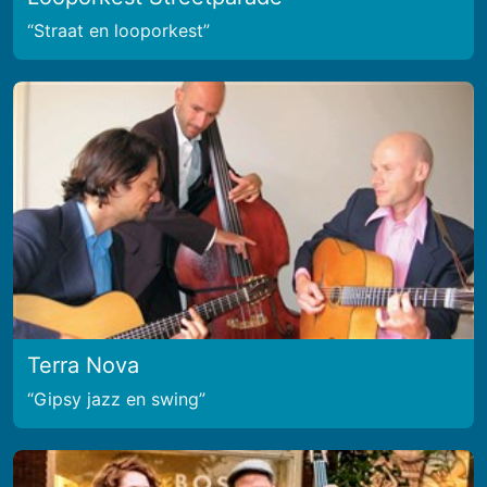
Straat en looporkest
Terra Nova
Gipsy jazz en swing