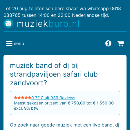
Tot 20 aug telefonisch bereikbaar via whatsapp 0618
088765 tussen 14:00 en 22:00 Nederlandse tijd.
muziek
buro.nl
menu
Vragen
Bes
muziek band of dj bij
strandpaviljoen safari club
zandvoort?
9.7/10 uit 939 Reviews
Meest gekozen prijzen: van € 750,00 tot € 1.550,00
excl. 9% btw
Op zoek naar goede muziek met een live band, dj