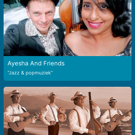
Ayesha And Friends
Jazz & popmuziek