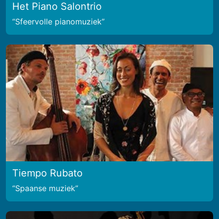
Het Piano Salontrio
Sfeervolle pianomuziek
Tiempo Rubato
Spaanse muziek