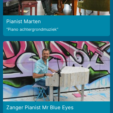
Pianist Marten
Piano achtergrondmuziek
Zanger Pianist Mr Blue Eyes