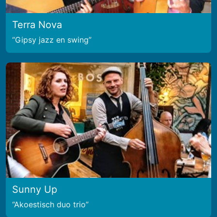
Terra Nova
Gipsy jazz en swing
Sunny Up
Akoestisch duo trio