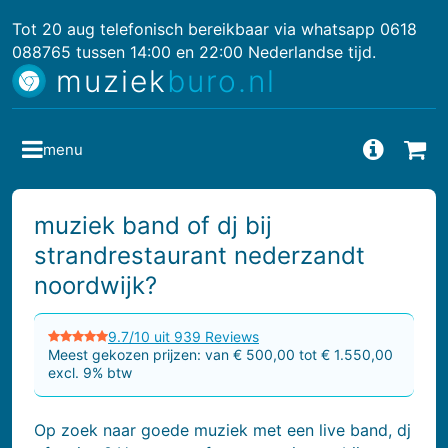
Tot 20 aug telefonisch bereikbaar via whatsapp 0618
088765 tussen 14:00 en 22:00 Nederlandse tijd.
muziek
buro.nl
menu
Vragen
Bes
muziek band of dj bij
strandrestaurant nederzandt
noordwijk?
9.7/10 uit 939 Reviews
Meest gekozen prijzen: van € 500,00 tot € 1.550,00
excl. 9% btw
Op zoek naar goede muziek met een live band, dj