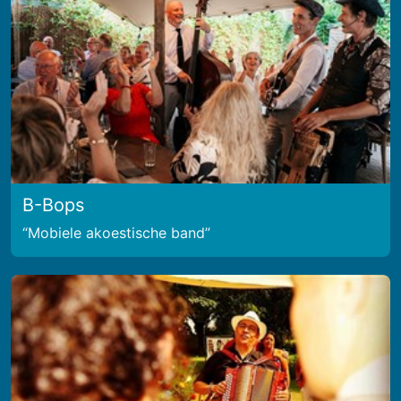
B-Bops
Mobiele akoestische band