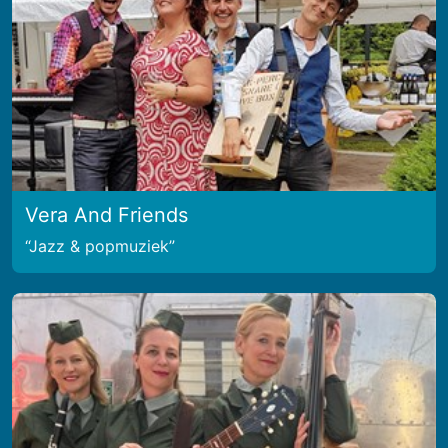
Vera And Friends
Jazz & popmuziek