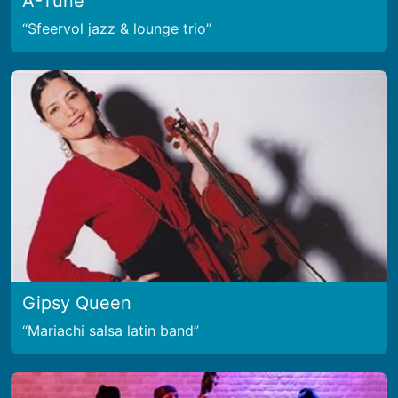
A-Tune
Sfeervol jazz & lounge trio
Gipsy Queen
Mariachi salsa latin band