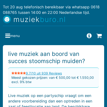
Tot 20 aug telefonisch bereikbaar via whatsapp 0618
088765 tussen 14:00 en 22:00 Nederlandse tijd.
muziek
buro.nl
menu
Vragen
Bes
live muziek aan boord van
succes stoomschip muiden?
9.7/10 uit 939 Reviews
Meest gekozen prijzen: van € 500,00 tot € 1.550,00
excl. 9% btw
Live muziek op een partyschip vraagt om een
andere voorbereiding dan een optreden in een
zaal of feestlocatie aan land. De beschikbare