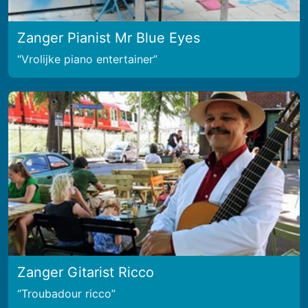
Zanger Pianist Mr Blue Eyes
Vrolijke piano entertainer
Zanger Gitarist Ricco
Troubadour ricco