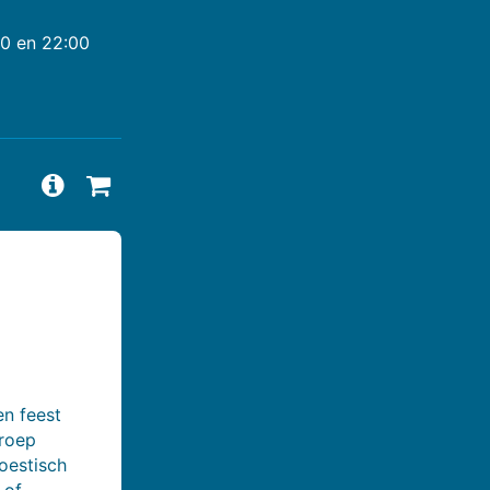
00 en 22:00
Vragen en antwoorden bekijken
Beschikbaarheid aanvragen
en feest
groep
oestisch
 of