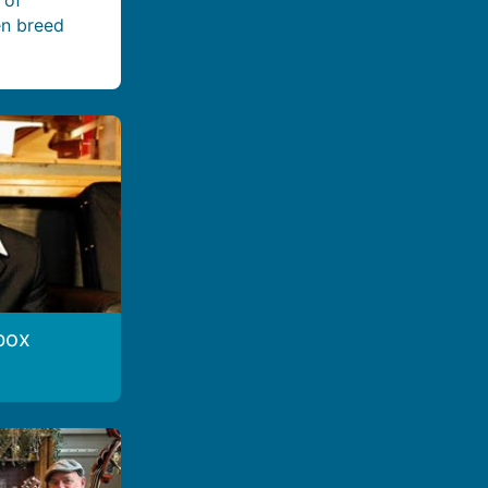
en breed
box