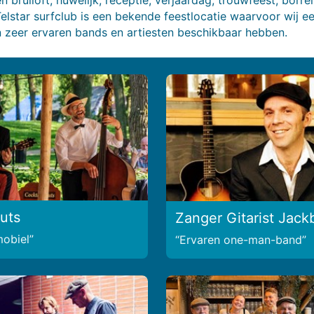
Telstar surfclub is een bekende feestlocatie waarvoor wij e
 zeer ervaren bands en artiesten beschikbaar hebben.
uts
Zanger Gitarist Jack
mobiel
Ervaren one-man-band