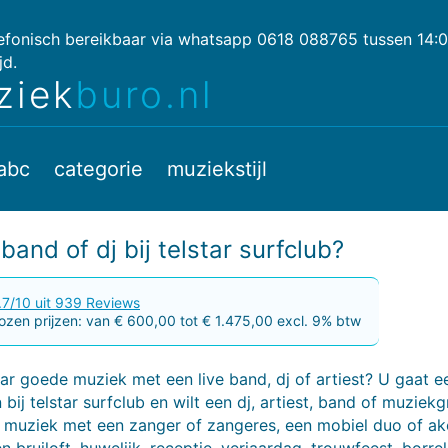
lefonisch bereikbaar via whatsapp 0618 088765 tussen 14:
jd.
ziek
buro.nl
abc
categorie
muziekstijl
band of dj bij telstar surfclub?
.7/10 uit 939 Reviews
zen prijzen: van € 600,00 tot € 1.475,00 excl. 9% btw
r goede muziek met een live band, dj of artiest? U gaat e
 bij telstar surfclub en wilt een dj, artiest, band of muziek
e muziek met een zanger of zangeres, een mobiel duo of ak
n bruiloft, huwelijk, receptie, verjaardag, trouwfeest, borrel