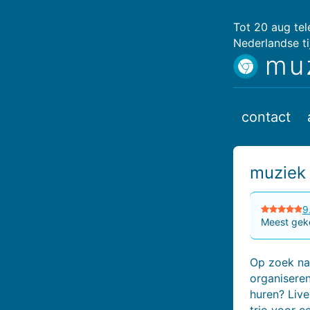
Tot 20 aug te
Nederlandse ti
mu
contact
muziek 
9
Meest geko
Op zoek naa
organiseren
huren? Liv
trio voor ee