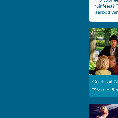
tuinfeest? 
aanbod van
Cocktail N
Sfeervol & 