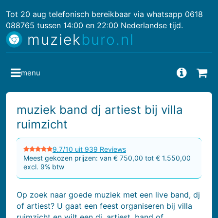
Tot 20 aug telefonisch bereikbaar via whatsapp 0618
088765 tussen 14:00 en 22:00 Nederlandse tijd.
muziek
buro.nl
menu
Vragen
Bes
muziek band dj artiest bij villa
ruimzicht
9.7/10 uit 939 Reviews
Meest gekozen prijzen: van € 750,00 tot € 1.550,00
excl. 9% btw
Op zoek naar goede muziek met een live band, dj
of artiest? U gaat een feest organiseren bij villa
ruimzicht en wilt een dj, artiest, band of