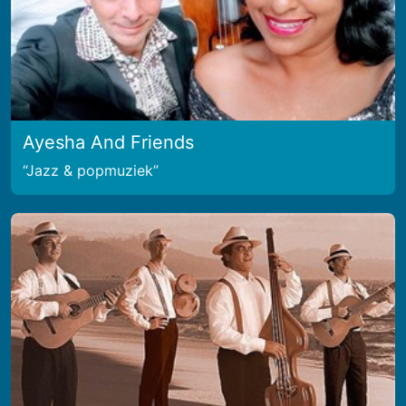
Ayesha And Friends
Jazz & popmuziek