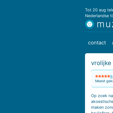
Tot 20 aug te
Nederlandse ti
mu
contact
vrolijk
9
Meest geko
Op zoek naa
akoestische 
maken zonde
bruiloften,