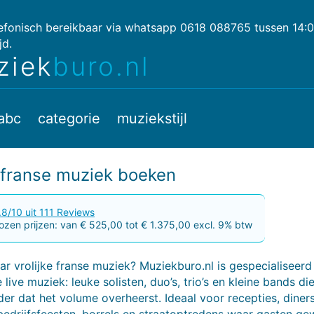
lefonisch bereikbaar via whatsapp 0618 088765 tussen 14:
jd.
ziek
buro.nl
abc
categorie
muziekstijl
e franse muziek boeken
.8/10 uit 111 Reviews
zen prijzen: van € 525,00 tot € 1.375,00 excl. 9% btw
r vrolijke franse muziek? Muziekburo.nl is gespecialiseerd
live muziek: leuke solisten, duo’s, trio’s en kleine bands di
r dat het volume overheerst. Ideaal voor recepties, diners
 bedrijfsfeesten, borrels en straatoptredens waar gasten ge