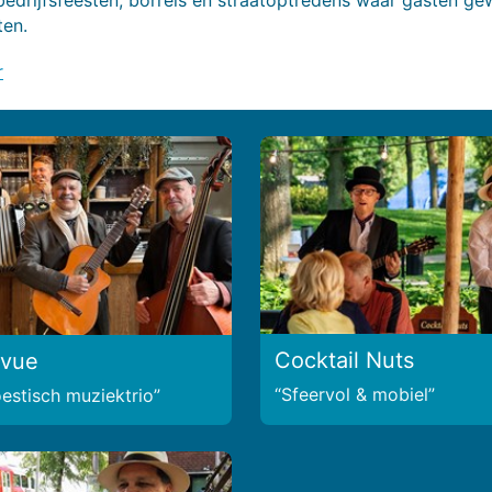
ten.
r
Cocktail Nuts
evue
Sfeervol & mobiel
estisch muziektrio