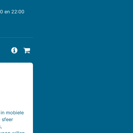
00 en 22:00
Vragen en antwoorden bekijken
Beschikbaarheid aanvragen
 in mobiele
e sfeer
,
woon willen