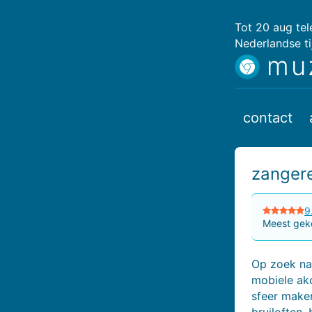
Tot 20 aug te
Nederlandse ti
mu
contact
zanger
9
Meest geko
Op zoek naa
mobiele ako
sfeer maken
bruiloften,