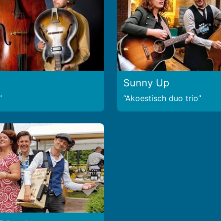
Sunny Up
Akoestisch duo trio