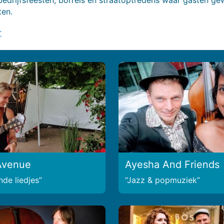
ten.
r
Avenue
Ayesha And Friends
de liedjes
Jazz & popmuziek