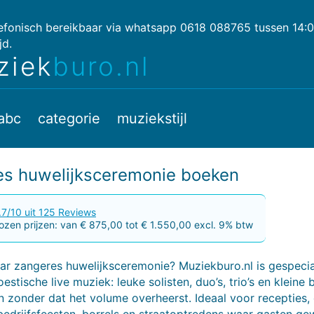
lefonisch bereikbaar via whatsapp 0618 088765 tussen 14:
jd.
ziek
buro.nl
abc
categorie
muziekstijl
es huwelijksceremonie boeken
.7/10 uit 125 Reviews
zen prijzen: van € 875,00 tot € 1.550,00 excl. 9% btw
r zangeres huwelijksceremonie? Muziekburo.nl is gespecia
estische live muziek: leuke solisten, duo’s, trio’s en kleine
 zonder dat het volume overheerst. Ideaal voor recepties, 
 bedrijfsfeesten, borrels en straatoptredens waar gasten ge