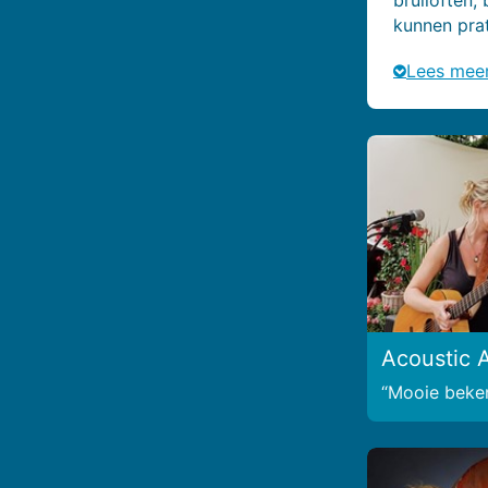
kunnen pra
Lees mee
Acoustic 
Mooie beken