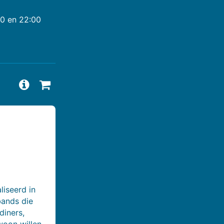
00 en 22:00
Vragen en antwoorden bekijken
Beschikbaarheid aanvragen
liseerd in
 bands die
diners,
woon willen