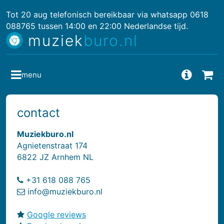
Tot 20 aug telefonisch bereikbaar via whatsapp 0618
088765 tussen 14:00 en 22:00 Nederlandse tijd.
muziek
buro.nl
menu
Vragen
Bes
contact
Muziekburo.nl
Agnietenstraat 174
6822 JZ Arnhem NL
+31 618 088 765
info@muziekburo.nl
Google reviews