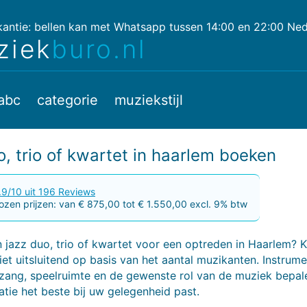
ntie: bellen kan met Whatsapp tussen 14:00 en 22:00 Nede
ziek
buro.nl
abc
categorie
muziekstijl
o, trio of kwartet in haarlem boeken
.9/10 uit 196 Reviews
zen prijzen: van € 875,00 tot € 1.550,00 excl. 9% btw
 jazz duo, trio of kwartet voor een optreden in Haarlem? K
iet uitsluitend op basis van het aantal muzikanten. Instrume
, zang, speelruimte en de gewenste rol van de muziek bepa
tie het beste bij uw gelegenheid past.