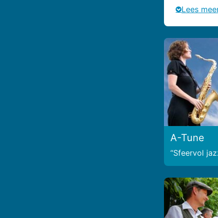
Lees mee
A-Tune
Sfeervol jaz