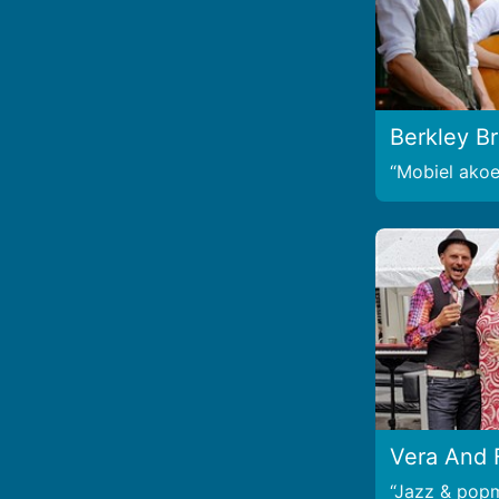
Berkley B
Mobiel akoes
Vera And 
Jazz & pop