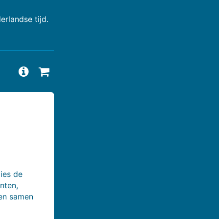
rlandse tijd.
Vragen en antwoorden bekijken
Beschikbaarheid aanvragen
ies de
nten,
len samen