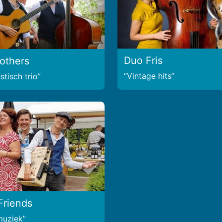
Duo Fris
rothers
Vintage hits
tisch trio
Friends
muziek