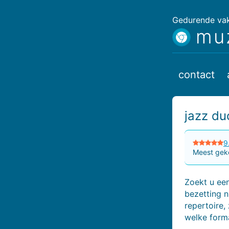
Gedurende vaka
mu
contact
jazz du
9
Meest geko
Zoekt u een
bezetting n
repertoire
welke forma