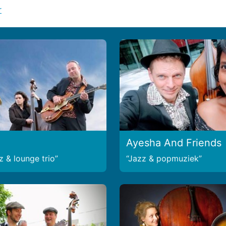
r
Ayesha And Friends
z & lounge trio
Jazz & popmuziek