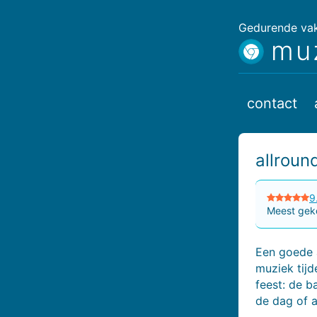
Gedurende vaka
mu
contact
allroun
9
Meest geko
Een goede a
muziek tij
feest: de 
de dag of 