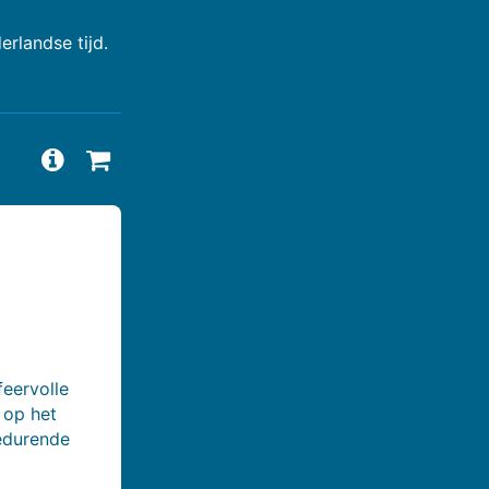
rlandse tijd.
Vragen en antwoorden bekijken
Beschikbaarheid aanvragen
feervolle
 op het
edurende