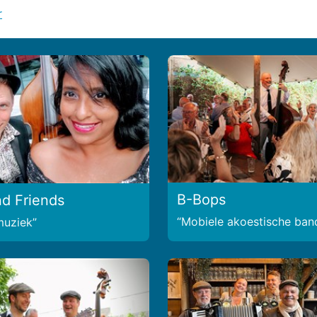
r
B-Bops
d Friends
Mobiele akoestische ban
muziek