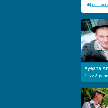
Lees mee
Ayesha An
Jazz & pop