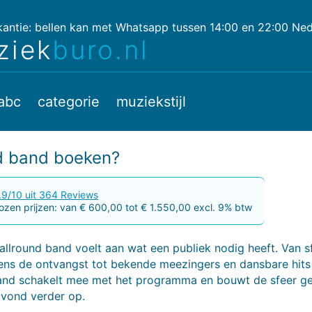
ntie: bellen kan met Whatsapp tussen 14:00 en 22:00 Nede
ziek
buro.nl
abc
categorie
muziekstijl
d band boeken?
.9/10 uit 364 Reviews
zen prijzen: van € 600,00 tot € 1.550,00 excl. 9% btw
llround band voelt aan wat een publiek nodig heeft. Van s
dens de ontvangst tot bekende meezingers en dansbare hits
band schakelt mee met het programma en bouwt de sfeer g
avond verder op.