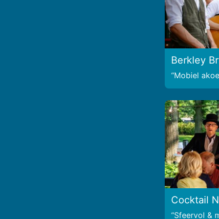
Berkley B
Mobiel akoes
Cocktail N
Sfeervol & 