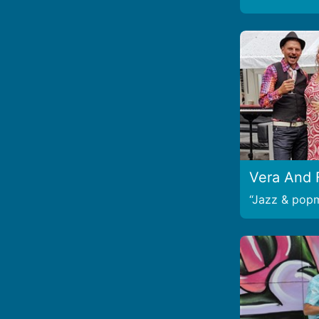
Vera And 
Jazz & pop