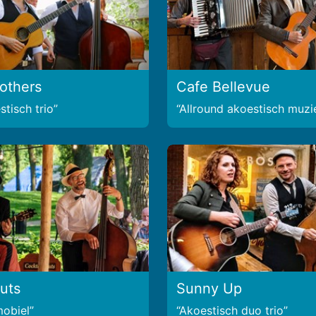
rothers
Cafe Bellevue
tisch trio
Allround akoestisch muzi
uts
Sunny Up
mobiel
Akoestisch duo trio