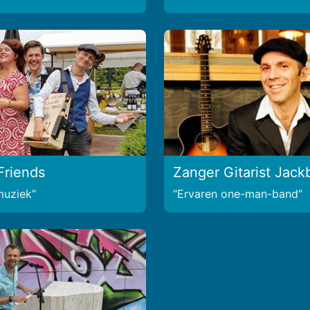
Friends
Zanger Gitarist Jack
muziek
Ervaren one-man-band