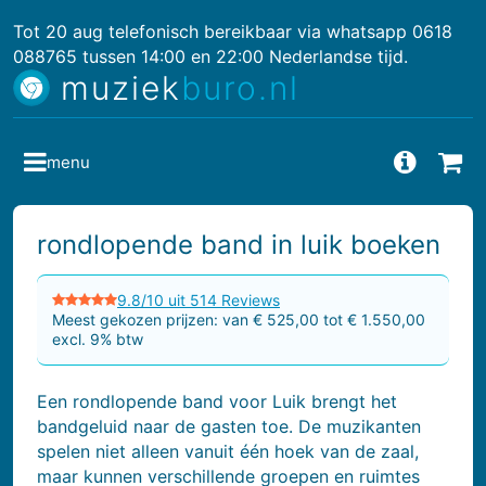
Tot 20 aug telefonisch bereikbaar via whatsapp 0618
088765 tussen 14:00 en 22:00 Nederlandse tijd.
muziek
buro.nl
menu
Vragen
Bes
rondlopende band in luik boeken
9.8/10 uit 514 Reviews
Meest gekozen prijzen: van € 525,00 tot € 1.550,00
excl. 9% btw
Een rondlopende band voor Luik brengt het
bandgeluid naar de gasten toe. De muzikanten
spelen niet alleen vanuit één hoek van de zaal,
maar kunnen verschillende groepen en ruimtes