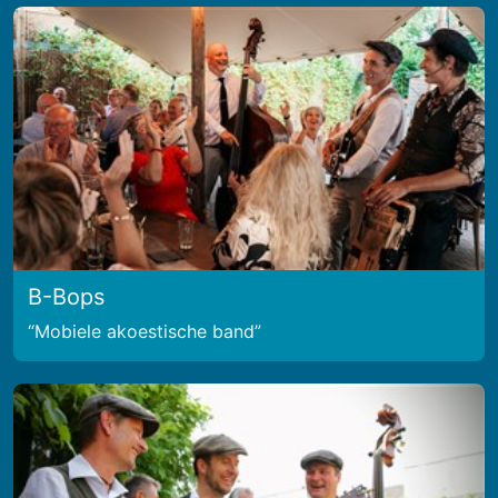
B-Bops
Mobiele akoestische band