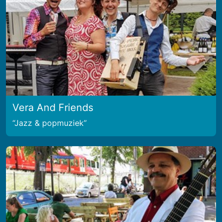
Vera And Friends
Jazz & popmuziek