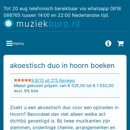
Tot 20 aug telefonisch bereikbaar via whatsapp 0618
088765 tussen 14:00 en 22:00 Nederlandse tijd.
muziek
buro.nl
menu
Vragen
Bes
akoestisch duo in hoorn boeken
9.8/10 uit 275 Reviews
Meest gekozen prijzen: van € 525,00 tot € 1.550,00
excl. 9% btw
Zoekt u een akoestisch duo voor een optreden in
Hoorn? Beoordeel dan niet alleen welke act
dichtbij gevestigd is. Bij twee muzikanten zijn
stemmen, onderlinge chemie, arrangementen en