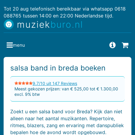
Tot 20 aug telefonisch bereikbaar via whatsapp 0618
088765 tussen 14:00 en 22:00 Nederlandse tijd.
muziek
buro.nl
menu
Vragen
Bes
salsa band in breda boeken
9.7/10 uit 147 Reviews
Meest gekozen prijzen: van € 525,00 tot € 1.300,00
excl. 9% btw
Zoekt u een salsa band voor Breda? Kijk dan niet
alleen naar het aantal muzikanten. Repertoire,
ritmes, blazers, zang en ervaring met danspubliek
bepalen hoe de avond wordt opgebouwd.