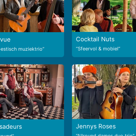
Cocktail Nuts
evue
Sfeervol & mobiel
estisch muziektrio
Jennys Roses
sadeurs
Allround dames duo trio