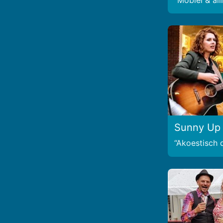
Mobiel & al
Sunny Up
Akoestisch d