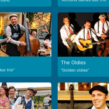
lround
The Oldies
uo trio
Golden oldies