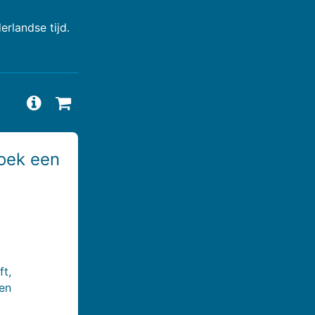
rlandse tijd.
Vragen en antwoorden bekijken
Beschikbaarheid aanvragen
oek een
ft,
een