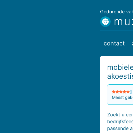
Gedurende vaka
mu
contact
mobiele
akoest
9
Meest geko
Zoekt u een
bedrijfsfee
passende a