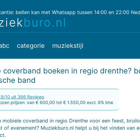
ntie: bellen kan met Whatsapp tussen 14:00 en 22:00 Nede
ziek
buro.nl
abc
categorie
muziekstijl
 coverband boeken in regio drenthe? b
ische band
.9/10 uit 366 Reviews
zen prijzen: van € 600,00 tot € 1.550,00 excl. 9% btw
 mobiele coverband in regio Drenthe voor een feest, bruilo
st of evenement? Muziekburo.nl helpt u bij het vinden van 
ct.