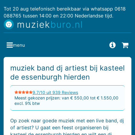
Tot 20 aug telefonisch bereikbaar via whatsapp 0618
088765 tussen 14:00 en 22:00 Nederlandse tijd.
muziek
buro.nl
menu
Vragen
Bes
muziek band dj artiest bij kasteel
de essenburgh hierden
9.7/10 uit 939 Reviews
Meest gekozen prijzen: van € 550,00 tot € 1.550,00
excl. 9% btw
Op zoek naar goede muziek met een live band, dj
of artiest? U gaat een feest organiseren bij
kasteel de essenburgh hierden en wilt een dj,