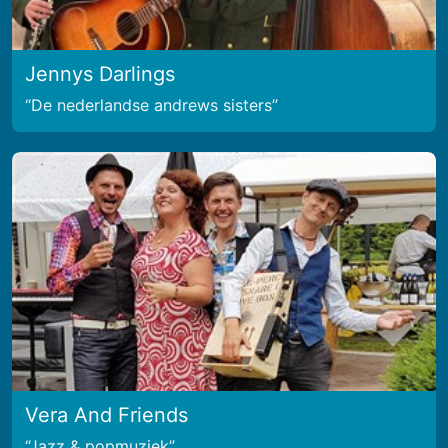
Jennys Darlings
De nederlandse andrews sisters
Vera And Friends
Jazz & popmuziek