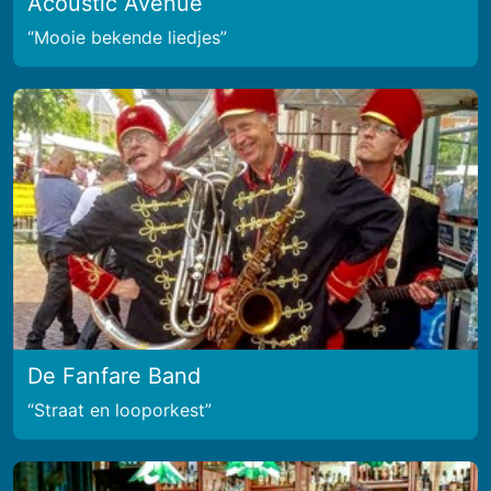
Acoustic Avenue
Mooie bekende liedjes
De Fanfare Band
Straat en looporkest